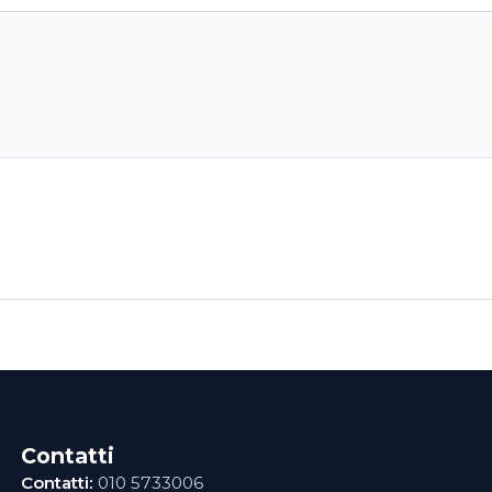
Contatti
Contatti:
010 5733006