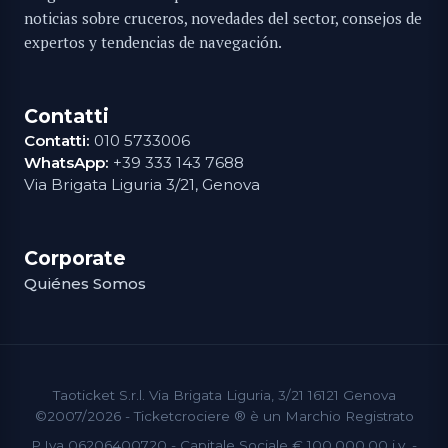
noticias sobre cruceros, novedades del sector, consejos de
expertos y tendencias de navegación.
Contatti
Contatti:
010 5733006
WhatsApp:
+39 333 143 7688
Via Brigata Liguria 3/21, Genova
Corporate
Quiénes Somos
Taoticket S.r.l. Via Brigata Liguria, 3/21 16121 Genova
©2007/2026 - Ticketcrociere ® è un Marchio Registrato
P.Iva 06206400720 - Capitale Sociale € 100.000,00 i.v. -