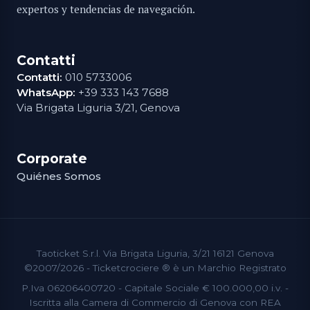
expertos y tendencias de navegación.
Contatti
Contatti:
010 5733006
WhatsApp:
+39 333 143 7688
Via Brigata Liguria 3/21, Genova
Corporate
Quiénes Somos
Taoticket S.r.l. Via Brigata Liguria, 3/21 16121 Genova
©2007/2026 - Ticketcrociere ® è un Marchio Registrato
P.Iva 06206400720 - Capitale Sociale € 100.000,00 i.v. -
Iscritta alla Camera di Commercio di Genova con REA