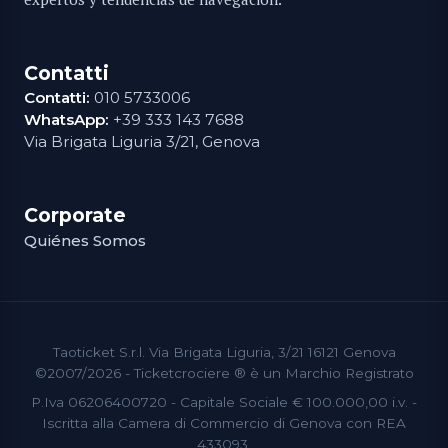
Contatti
Contatti:
010 5733006
WhatsApp:
+39 333 143 7688
Via Brigata Liguria 3/21, Genova
Corporate
Quiénes Somos
Taoticket S.r.l. Via Brigata Liguria, 3/21 16121 Genova
©2007/2026 - Ticketcrociere ® è un Marchio Registrato
P.Iva 06206400720 - Capitale Sociale € 100.000,00 i.v. -
Iscritta alla Camera di Commercio di Genova con REA
433093.