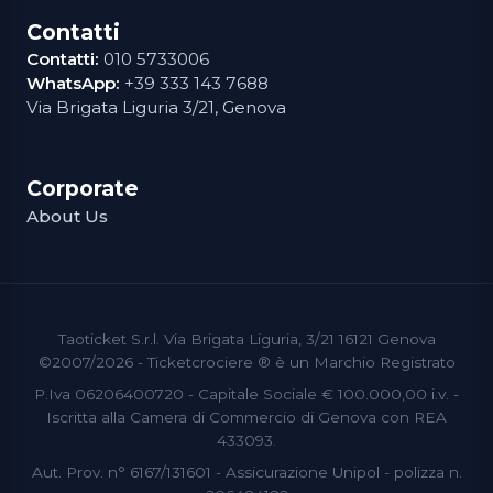
Contatti
Contatti:
010 5733006
WhatsApp:
+39 333 143 7688
Via Brigata Liguria 3/21, Genova
Corporate
About Us
Taoticket S.r.l. Via Brigata Liguria, 3/21 16121 Genova
©2007/2026 - Ticketcrociere ® è un Marchio Registrato
P.Iva 06206400720 - Capitale Sociale € 100.000,00 i.v. -
Iscritta alla Camera di Commercio di Genova con REA
433093.
Aut. Prov. n° 6167/131601 - Assicurazione Unipol - polizza n.