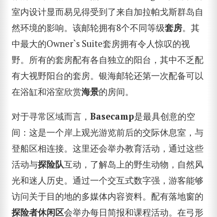
室内设计显而易见得受到了来自加拉帕戈斯群岛自
然环境的影响。该邮轮拥有8个不同等级
套房
。其
中最大的Owner`s Suite套房拥有令人惊叹的视
野。所有的套房配有各自独立的阳台，其中不乏配
有大视野阳台的套房。银海邮轮还第一次配备可以
在浴缸和浴室欣赏
海景
的房间。
对于寻常区域而言，
Basecamp
是最具创意的空
间：这是一个岸上观光游览前后的交际休息室，与
登船区相连接。这里还会举办教育活动，通过这些
活动与
探险队
互动，了解岛上的野生动物，自然风
光和迷人历史。通过一个交互式数字强，游客能够
访问关于目的地的多媒体内容资料。配有落地窗的
探险者休闲区
会举办每日简报和课程活动。在弓形