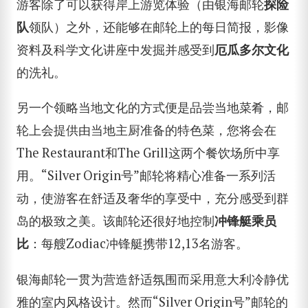
游客除了可以获得岸上游览体验（由银海邮轮
探险
队
领队）之外，还能够在邮轮上的每日简报，影像
资料及科学文化讲座中发掘并感受到
厄瓜多尔文化
的洗礼。
另一个领略当地文化的方式便是品尝当地菜肴，邮
轮上会提供由当地主厨准备的特色菜，您将会在
The Restaurant和The Grill这两个餐饮场所中享
用。“Silver Origin号”邮轮将精心准备一系列活
动，使游客在舒适及奢华的享受中，充分感受到群
岛的极致之美。该邮轮还很好地控制
冲锋艇乘员
比
：每艘Zodiac冲锋艇携带12,13名游客。
银海邮轮一贯为营造舒适氛围而采用意大利冷静优
雅的室内风格设计。然而“Silver Origin号”邮轮的