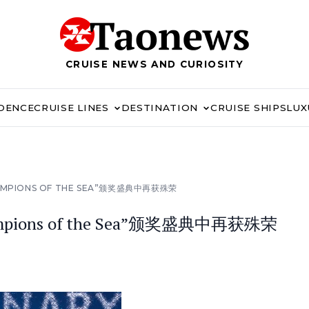
CRUISE NEWS AND CURIOSITY
IDENCE
CRUISE LINES
DESTINATION
CRUISE SHIPS
LUX
MPIONS OF THE SEA”颁奖盛典中再获殊荣
pions of the Sea”颁奖盛典中再获殊荣