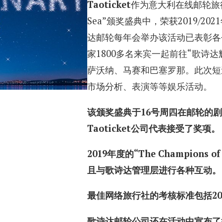
Taoticket
作为意大利在线邮轮旅行社的
Sea”颁奖盛典中，荣获2019/2
达邮轮每年会举办该活动已表彰各
家1800多名来宾一起前往“歌诗达
萨沃纳、马赛和巴塞罗那。此次短
市场分析、表演等等娱乐活动。
该颁奖盛典于
16
号周四在邮轮的剧
Taoticket
公司代表接受了奖项。
2019
年度的“
The Champions of 
且与歌诗达管理层进行各种互动。
最佳网络旅行社
的考核标准包括
20
歌诗达邮轮公司还在活动中宣布了