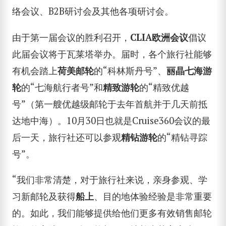
络会议、B2B研讨会及其他各项研讨会。
由于第一届会议的胜利召开，
CLIA
欧洲会议
倡议
此届会议将于瓦莱塔举办。届时，各个旅行社能够
有机会踏上
荷美邮轮
的“科林斯丹号”、
丽晶七海游
轮
的“七海航行者号”和
精致游轮
的“精致优越
号”（第一艘优越级邮轮于去年首航并于几天前抵
达地中海）。10月30日也就是Cruise360会议的最
后一天，旅行社还可以参观
精钻游轮
的“精钻寻踪
号”。
“我们非常清楚，对于旅行社来说，亲身参观、学
习新邮轮及获得
船上
、目的地体验经验是非常重要
的。如此，我们能够提供给他们更多有效销售邮轮